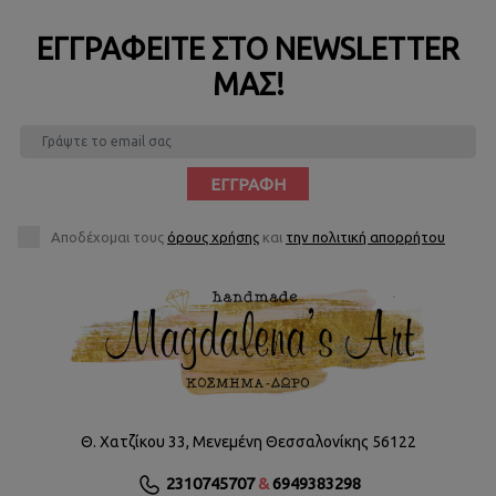
ΕΓΓΡΑΦΕΊΤΕ ΣΤΟ NEWSLETTER
ΜΑΣ!
ΕΓΓΡΑΦΉ
Αποδέχομαι τους
όρους χρήσης
και
την πολιτική απορρήτου
Θ. Χατζίκου 33, Μενεμένη Θεσσαλονίκης 56122
2310745707
&
6949383298