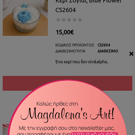
Κερί Σόγιας Blue Flower
CS2604
15,00€
ΚΩΔΙΚΌΣ ΠΡΟΪΌΝΤΟΣ
CS2604
×
ΔΙΑΘΕΣΙΜΌΤΗΤΑ
ΔΙΑΘΈΣΙΜΟ
Ένα κερί που δεν είν&alpha..
ΑΓΟΡΆ
ΣΎΓΚΡΙΣΗ
ΠΡΟΣΘΉΚΗ ΣΤΑ ΑΓΑΠΗΜΈΝΑ ΜΟΥ
ΔΙΑΘΈΣΙΜΟ
Κερί Σόγιας Caramel