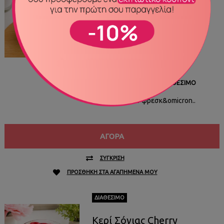
Cookies CS2602
15,00€
ΚΩΔΙΚΌΣ ΠΡΟΪΌΝΤΟΣ
CS2602
ΔΙΑΘΕΣΙΜΌΤΗΤΑ
ΔΙΑΘΈΣΙΜΟ
Η μυρωδιά από φρεσκ&omicron..
ΑΓΟΡΆ
ΣΎΓΚΡΙΣΗ
ΠΡΟΣΘΉΚΗ ΣΤΑ ΑΓΑΠΗΜΈΝΑ ΜΟΥ
ΔΙΑΘΈΣΙΜΟ
Κερί Σόγιας Cherry