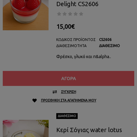
Delight CS2606
15,00€
ΚΩΔΙΚΌΣ ΠΡΟΪΌΝΤΟΣ
CS2606
ΔΙΑΘΕΣΙΜΌΤΗΤΑ
ΔΙΑΘΈΣΙΜΟ
Φρέσκο, γλυκό και π&alpha..
ΑΓΟΡΆ
ΣΎΓΚΡΙΣΗ
ΠΡΟΣΘΉΚΗ ΣΤΑ ΑΓΑΠΗΜΈΝΑ ΜΟΥ
ΔΙΑΘΈΣΙΜΟ
Κερί Σόγιας water lotus