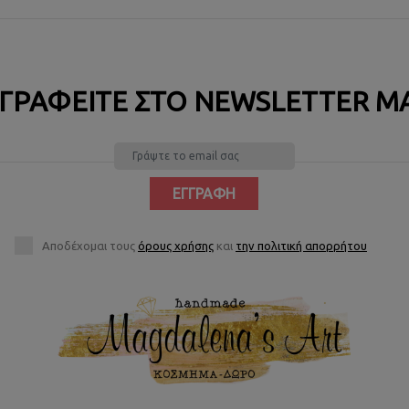
ΓΡΑΦΕΊΤΕ ΣΤΟ NEWSLETTER Μ
ΕΓΓΡΑΦΉ
Αποδέχομαι τους
όρους χρήσης
και
την πολιτική απορρήτου