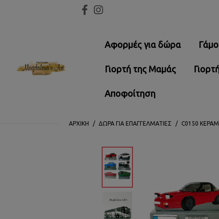
Αφορμές για δώρα
Γάμο
Γιορτή της Μαμάς
Γιορτ
Αποφοίτηση
ΑΡΧΙΚΉ
ΔΏΡΑ ΓΙΑ ΕΠΑΓΓΕΛΜΑΤΊΕΣ
C0150 ΚΕΡΑ