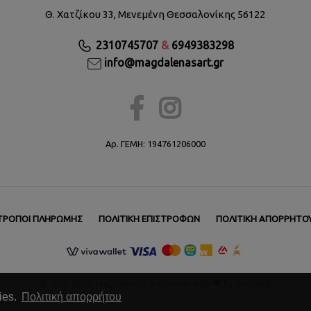
Θ. Χατζίκου 33, Μενεμένη Θεσσαλονίκης 56122
2310745707
&
6949383298
info@magdalenasart.gr
Αρ. ΓΕΜΗ: 194761206000
ΤΡΌΠΟΙ ΠΛΗΡΩΜΉΣ
ΠΟΛΙΤΙΚΉ ΕΠΙΣΤΡΟΦΏΝ
ΠΟΛΙΤΙΚΉ ΑΠΟΡΡΉΤΟ
© 2023
-2026, Magdalena's Art | Made with 🖤 by
SocialME
ies.
Πολιτική απορρήτου