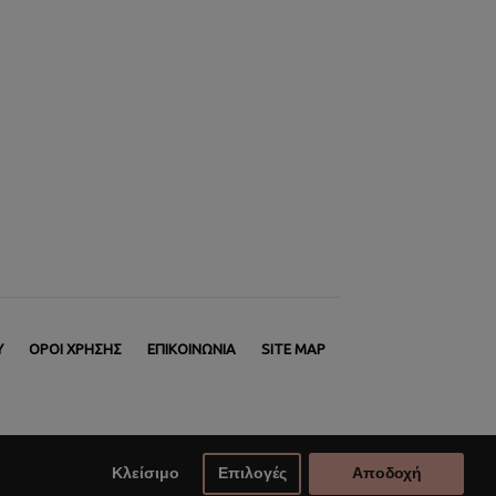
Υ
ΌΡΟΙ ΧΡΉΣΗΣ
ΕΠΙΚΟΙΝΩΝΊΑ
SITE MAP
Κλείσιμο
Επιλογές
Αποδοχή