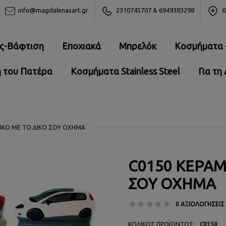
info@magdalenasart.gr
2310745707
&
6949383298
Θ
ς-Βάφτιση
Εποχιακά
Μπρελόκ
Κοσμήματα 
ή του Πατέρα
Κοσμήματα Stainless Steel
Για τη
ΜΙΚΌ ΜΕ ΤΟ ΔΙΚΌ ΣΟΥ ΌΧΗΜΑ
C0150 ΚΕΡΑΜ
ΣΟΥ ΌΧΗΜΑ
0 ΑΞΙΟΛΟΓΉΣΕΙΣ
ΚΩΔΙΚΌΣ ΠΡΟΪΌΝΤΟΣ:
C0150