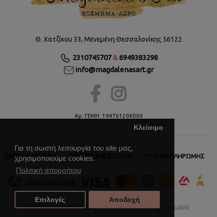
Θ. Χατζίκου 33, Μενεμένη Θεσσαλονίκης 56122
2310745707
&
6949383298
info@magdalenasart.gr
Αρ. ΓΕΜΗ: 194761206000
Κλείσιμο
Για τη σωστή λειτουργία του site μας,
ΣΧΕΤΙΚΆ ΜΕ ΕΜΆΣ
ΤΡΌΠΟΙ ΑΠΟΣΤΟΛΉΣ
ΤΡΌΠΟΙ ΠΛΗΡΩΜΉΣ
χρησιμοποιούμε cookies.
Πολιτική απορρήτου
Επιλογές
Αποδοχή
© 2023
-2026, Magdalena's Art | Made with 🖤 by
SocialME