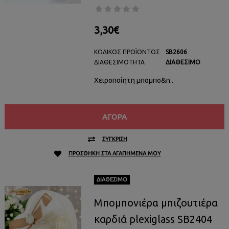
3,30€
ΚΩΔΙΚΌΣ ΠΡΟΪΌΝΤΟΣ
SB2606
ΔΙΑΘΕΣΙΜΌΤΗΤΑ
ΔΙΑΘΈΣΙΜΟ
Χειροποίητη μπομπο&n..
ΑΓΟΡΆ
ΣΎΓΚΡΙΣΗ
ΠΡΟΣΘΉΚΗ ΣΤΑ ΑΓΑΠΗΜΈΝΑ ΜΟΥ
ΔΙΑΘΈΣΙΜΟ
Μπομπονιέρα μπιζουτιέρα
καρδιά plexiglass SB2404