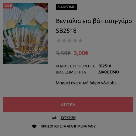
SALE
ΔΙΑΘΈΣΙΜΟ
Βεντάλια για βάπτιση-γάμο
SB2518
3,50€
3,00€
ΚΩΔΙΚΌΣ ΠΡΟΪΌΝΤΟΣ
SB2518
ΔΙΑΘΕΣΙΜΌΤΗΤΑ
ΔΙΑΘΈΣΙΜΟ
Μπορεί ένα απλό δώρο ν&alpha..
ΑΓΟΡΆ
ΣΎΓΚΡΙΣΗ
ΠΡΟΣΘΉΚΗ ΣΤΑ ΑΓΑΠΗΜΈΝΑ ΜΟΥ