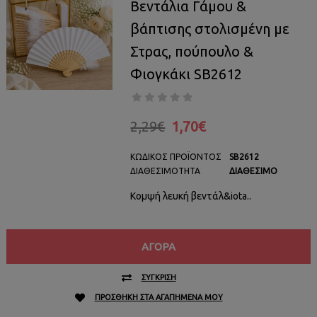
Βεντάλια Γάμου &
βάπτισης στολισμένη με
Στρας, πούπουλο &
Φιογκάκι SB2612
2,29€
1,70€
ΚΩΔΙΚΌΣ ΠΡΟΪΌΝΤΟΣ
SB2612
ΔΙΑΘΕΣΙΜΌΤΗΤΑ
ΔΙΑΘΈΣΙΜΟ
Κομψή λευκή βεντάλ&iota..
ΑΓΟΡΆ
ΣΎΓΚΡΙΣΗ
ΠΡΟΣΘΉΚΗ ΣΤΑ ΑΓΑΠΗΜΈΝΑ ΜΟΥ