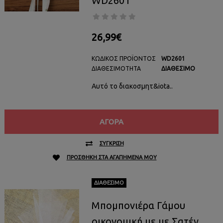
WD2601
26,99€
ΚΩΔΙΚΌΣ ΠΡΟΪΌΝΤΟΣ
WD2601
ΔΙΑΘΕΣΙΜΌΤΗΤΑ
ΔΙΑΘΈΣΙΜΟ
Αυτό το διακοσμητ&iota..
ΑΓΟΡΆ
ΣΎΓΚΡΙΣΗ
ΠΡΟΣΘΉΚΗ ΣΤΑ ΑΓΑΠΗΜΈΝΑ ΜΟΥ
ΔΙΑΘΈΣΙΜΟ
Μπομπονιέρα Γάμου
οικονομική με με Σατέν