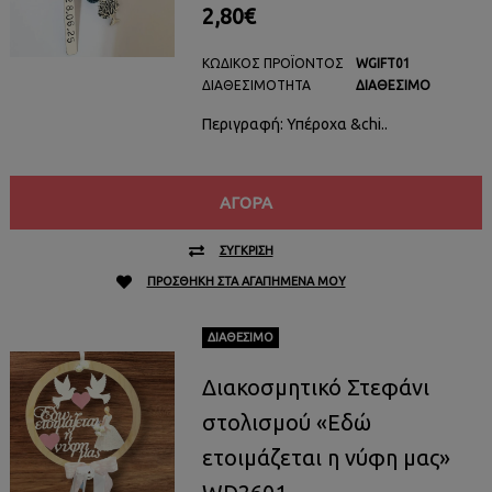
2,80€
ΚΩΔΙΚΌΣ ΠΡΟΪΌΝΤΟΣ
WGIFT01
ΔΙΑΘΕΣΙΜΌΤΗΤΑ
ΔΙΑΘΈΣΙΜΟ
Περιγραφή: Υπέροχα &chi..
ΑΓΟΡΆ
ΣΎΓΚΡΙΣΗ
ΠΡΟΣΘΉΚΗ ΣΤΑ ΑΓΑΠΗΜΈΝΑ ΜΟΥ
ΔΙΑΘΈΣΙΜΟ
Διακοσμητικό Στεφάνι
στολισμού «Εδώ
ετοιμάζεται η νύφη μας»