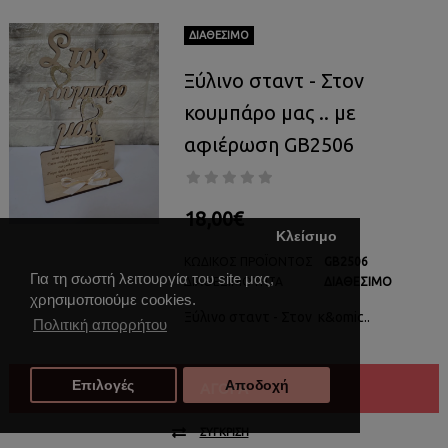
ΔΙΑΘΈΣΙΜΟ
Ξύλινο σταντ - Στoν
κουμπάρo μας .. με
αφιέρωση GB2506
18,00€
Κλείσιμο
ΚΩΔΙΚΌΣ ΠΡΟΪΌΝΤΟΣ
GB2506
Για τη σωστή λειτουργία του site μας,
ΔΙΑΘΕΣΙΜΌΤΗΤΑ
ΔΙΑΘΈΣΙΜΟ
χρησιμοποιούμε cookies.
Ξύλινο σταντ - Στoν κ&omic..
Πολιτική απορρήτου
Επιλογές
Αποδοχή
ΑΓΟΡΆ
ΣΎΓΚΡΙΣΗ