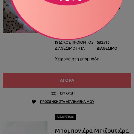
Κωνσταντινάτο SB2516
3,30€
ΚΩΔΙΚΌΣ ΠΡΟΪΌΝΤΟΣ
SB2516
ΔΙΑΘΕΣΙΜΌΤΗΤΑ
ΔΙΑΘΈΣΙΜΟ
Χειροποίητη μπομπο&n..
ΑΓΟΡΆ
ΣΎΓΚΡΙΣΗ
ΠΡΟΣΘΉΚΗ ΣΤΑ ΑΓΑΠΗΜΈΝΑ ΜΟΥ
ΔΙΑΘΈΣΙΜΟ
Mπομπονιέρα Μπιζουτιέρα