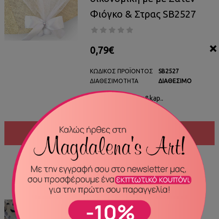
Φιόγκο & Στρας SB2527
×
0,79€
ΚΩΔΙΚΌΣ ΠΡΟΪΌΝΤΟΣ
SB2527
ΔΙΑΘΕΣΙΜΌΤΗΤΑ
ΔΙΑΘΈΣΙΜΟ
Απλή και οικονομι&kap..
ΑΓΟΡΆ
ΣΎΓΚΡΙΣΗ
ΠΡΟΣΘΉΚΗ ΣΤΑ ΑΓΑΠΗΜΈΝΑ ΜΟΥ
ΔΙΑΘΈΣΙΜΟ
Μπομπονιέρα με