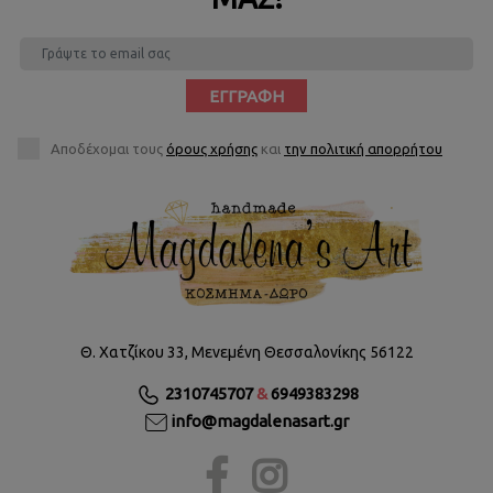
ΕΓΓΡΑΦΉ
Αποδέχομαι τους
όρους χρήσης
και
την πολιτική απορρήτου
Θ. Χατζίκου 33, Μενεμένη Θεσσαλονίκης 56122
2310745707
&
6949383298
info@magdalenasart.gr