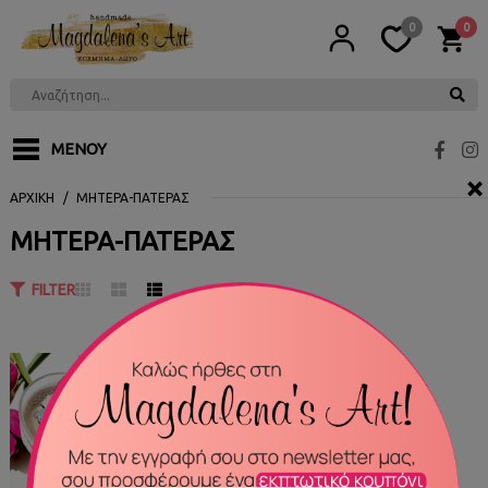
0
0
ΜΕΝΟΎ
×
ΑΡΧΙΚΉ
ΜΗΤΈΡΑ-ΠΑΤΈΡΑΣ
ΜΗΤΈΡΑ-ΠΑΤΈΡΑΣ
FILTER
ΔΙΑΘΈΣΙΜΟ
10 Λόγoι που σ’ αγαπώ
Mom2301