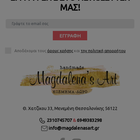
ΜΑΣ!
ΕΓΓΡΑΦΉ
Αποδέχομαι τους
όρους χρήσης
και
την πολιτική απορρήτου
Θ. Χατζίκου 33, Μενεμένη Θεσσαλονίκης 56122
2310745707
&
6949383298
info@magdalenasart.gr