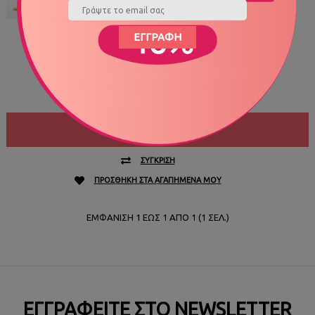
18,00€
ΕΓΓΡΑΦΉ
ΚΩΔΙΚΌΣ ΠΡΟΪΌΝΤΟΣ
MOM2301
ΔΙΑΘΕΣΙΜΌΤΗΤΑ
ΔΙΑΘΈΣΙΜΟ
Περιγραφή: Έχουμε &epsilo..
ΑΓΟΡΆ
ΣΎΓΚΡΙΣΗ
ΠΡΟΣΘΉΚΗ ΣΤΑ ΑΓΑΠΗΜΈΝΑ ΜΟΥ
ΕΜΦΆΝΙΣΗ 1 ΈΩΣ 1 ΑΠΌ 1 (1 ΣΕΛ.)
ΕΓΓΡΑΦΕΊΤΕ ΣΤΟ NEWSLETTER