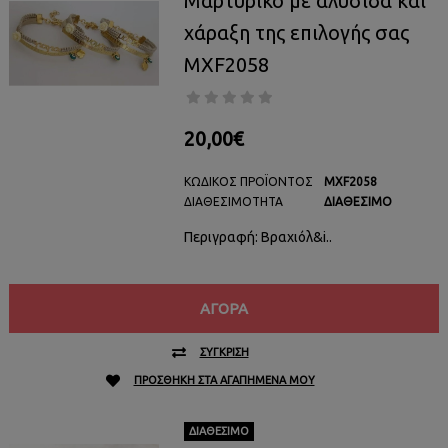
Μαρτυρικό με αλυσίδα και
χάραξη της επιλογής σας
MXF2058
20,00€
ΚΩΔΙΚΌΣ ΠΡΟΪΌΝΤΟΣ
MXF2058
ΔΙΑΘΕΣΙΜΌΤΗΤΑ
ΔΙΑΘΈΣΙΜΟ
Περιγραφή: Βραχιόλ&i..
ΑΓΟΡΆ
ΣΎΓΚΡΙΣΗ
ΠΡΟΣΘΉΚΗ ΣΤΑ ΑΓΑΠΗΜΈΝΑ ΜΟΥ
ΔΙΑΘΈΣΙΜΟ