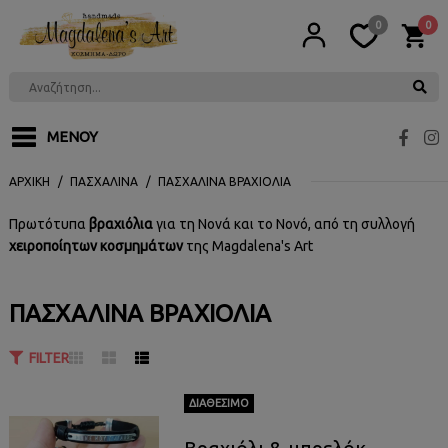
0
0
ΕΓΓΡΑΦΉ
ΜΕΝΟΎ
ΑΡΧΙΚΉ
ΠΑΣΧΑΛΙΝΆ
ΠΑΣΧΑΛΙΝΆ ΒΡΑΧΙΌΛΙΑ
Πρωτότυπα
βραχιόλια
για τη Νονά και το Νονό, από τη συλλογή
χειροποίητων κοσμημάτων
της Magdalena's Art
ΠΑΣΧΑΛΙΝΆ ΒΡΑΧΙΌΛΙΑ
FILTER
ΔΙΑΘΈΣΙΜΟ