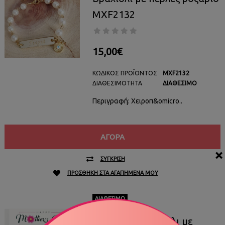
MXF2132
15,00€
ΚΩΔΙΚΌΣ ΠΡΟΪΌΝΤΟΣ
MXF2132
ΔΙΑΘΕΣΙΜΌΤΗΤΑ
ΔΙΑΘΈΣΙΜΟ
Περιγραφή: Χειροπ&omicro..
ΑΓΟΡΆ
×
ΣΎΓΚΡΙΣΗ
ΠΡΟΣΘΉΚΗ ΣΤΑ ΑΓΑΠΗΜΈΝΑ ΜΟΥ
ΔΙΑΘΈΣΙΜΟ
Γυναικείο Βραχιόλι με