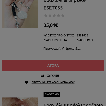
Βραχιόλι & μπρελόκ
ESET035
35,01€
ΚΩΔΙΚΌΣ ΠΡΟΪΌΝΤΟΣ
ESET035
ΔΙΑΘΕΣΙΜΌΤΗΤΑ
ΔΙΑΘΈΣΙΜΟ
Περιγραφή: Υπέροχο &c..
ΑΓΟΡΆ
ΣΎΓΚΡΙΣΗ
ΠΡΟΣΘΉΚΗ ΣΤΑ ΑΓΑΠΗΜΈΝΑ ΜΟΥ
ΔΙΑΘΈΣΙΜΟ
Βραχιόλι με πέρλες ροζάριο