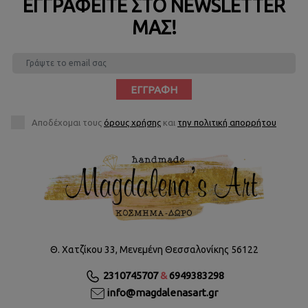
ΕΓΓΡΑΦΕΊΤΕ ΣΤΟ NEWSLETTER
ΜΑΣ!
ΕΓΓΡΑΦΉ
Αποδέχομαι τους
όρους χρήσης
και
την πολιτική απορρήτου
Θ. Χατζίκου 33, Μενεμένη Θεσσαλονίκης 56122
2310745707
&
6949383298
info@magdalenasart.gr