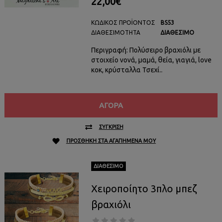
22,00€
ΚΩΔΙΚΌΣ ΠΡΟΪΌΝΤΟΣ
BS53
ΔΙΑΘΕΣΙΜΌΤΗΤΑ
ΔΙΑΘΈΣΙΜΟ
Περιγραφή: Πολύσειρο βραχιόλι με
στοιχείο νονά, μαμά, θεία, γιαγιά, love
κοκ, κρύσταλλα Τσεχί..
ΑΓΟΡΆ
ΣΎΓΚΡΙΣΗ
ΠΡΟΣΘΉΚΗ ΣΤΑ ΑΓΑΠΗΜΈΝΑ ΜΟΥ
ΔΙΑΘΈΣΙΜΟ
Χειροποίητο 3πλο μπεζ
βραχιόλι