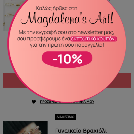
Μαργαριτάρι
25,00€
ΚΩΔΙΚΌΣ ΠΡΟΪΌΝΤΟΣ
BS20
ΔΙΑΘΕΣΙΜΌΤΗΤΑ
ΔΙΑΘΈΣΙΜΟ
Περιγραφή: - Σετ δύο &ch..
ΑΓΟΡΆ
ΣΎΓΚΡΙΣΗ
ΠΡΟΣΘΉΚΗ ΣΤΑ ΑΓΑΠΗΜΈΝΑ ΜΟΥ
ΔΙΑΘΈΣΙΜΟ
Γυναικείο Βραχιόλι