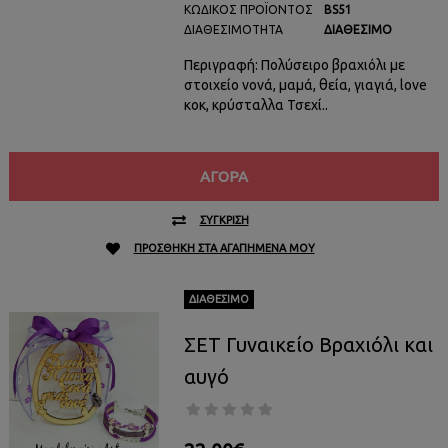
ΚΩΔΙΚΌΣ ΠΡΟΪΌΝΤΟΣ
BS51
ΔΙΑΘΕΣΙΜΌΤΗΤΑ
ΔΙΑΘΈΣΙΜΟ
Περιγραφή: Πολύσειρο βραχιόλι με
στοιχείο νονά, μαμά, θεία, γιαγιά, love
κοκ, κρύσταλλα Τσεχί..
ΑΓΟΡΆ
ΣΎΓΚΡΙΣΗ
ΠΡΟΣΘΉΚΗ ΣΤΑ ΑΓΑΠΗΜΈΝΑ ΜΟΥ
ΔΙΑΘΈΣΙΜΟ
ΣΕΤ Γυναικείο Βραχιόλι και
αυγό