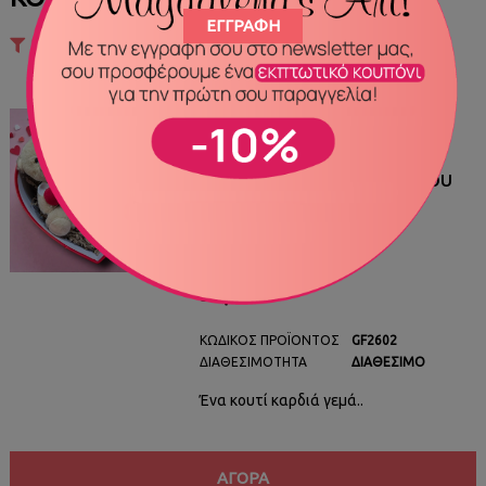
ΕΓΓΡΑΦΉ
FILTER
ΔΙΑΘΈΣΙΜΟ
Forever in Love –
Ρομαντικό Gift Box Αγίου
Βαλεντίνου. GF2602
32,00€
ΚΩΔΙΚΌΣ ΠΡΟΪΌΝΤΟΣ
GF2602
ΔΙΑΘΕΣΙΜΌΤΗΤΑ
ΔΙΑΘΈΣΙΜΟ
Ένα κουτί καρδιά γεμά..
ΑΓΟΡΆ