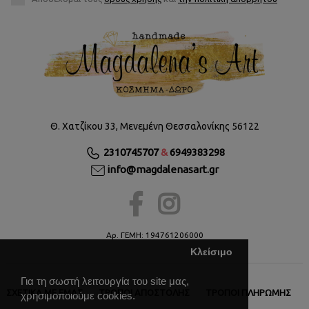
Θ. Χατζίκου 33, Μενεμένη Θεσσαλονίκης 56122
2310745707
&
6949383298
info@magdalenasart.gr
Αρ. ΓΕΜΗ: 194761206000
Κλείσιμο
Για τη σωστή λειτουργία του site μας,
ΣΧΕΤΙΚΆ ΜΕ ΕΜΆΣ
ΤΡΌΠΟΙ ΑΠΟΣΤΟΛΉΣ
ΤΡΌΠΟΙ ΠΛΗΡΩΜΉΣ
χρησιμοποιούμε cookies.