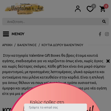
0
0
ΜΕΝΟΎ
ΑΡΧΙΚΉ
ΒΑΛΕΝΤΊΝΟΣ
ΚΟΥΤΙΆ ΔΏΡΟΥ ΒΑΛΕΝΤΊΝΟΥ
Στην κατηγορία Valentine Gift Boxes θα βρεις έτοιμα κουτιά
×
αγάπης, σχεδιασμένα για να χαρίζονται όπως είναι, χωρίς άγχος
και χωρίς δεύτερες σκέψεις. Κάθε gift box είναι ένα μικρό σύμπαν
ρομαντισμού, με προσεγμένες λεπτομέρειες, γλυκά αρώματα και
αντικείμενα που μιλάνε κατευθείαν στην καρδιά. Είναι η επιλογή
για όσους θέλουν να πουν «σ’ αγαπώ» με τρόπο ουσιαστικό,
όμορφο και γεμάτο συναίσθημα, είτε πρόκειται για μια νέα αγάπη
είτε για μια σχέση που έχει ιστορία.
ΚΟΥΤΙΆ ΔΏΡΟΥ ΒΑΛΕΝΤΊΝΟΥ