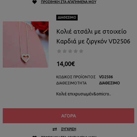
ΠΡΟΣΘΉΚΗ ΣΤΑ ΑΓΑΠΗΜΈΝΑ ΜΟΥ
ΔΙΑΘΈΣΙΜΟ
Κολιέ ατσάλι με στοιχείο
Καρδιά με ζιργκόν VD2506
14,00€
ΚΩΔΙΚΌΣ ΠΡΟΪΌΝΤΟΣ
VD2506
ΔΙΑΘΕΣΙΜΌΤΗΤΑ
ΔΙΑΘΈΣΙΜΟ
Κολιέ επιχρυσωμέν&omicro..
ΑΓΟΡΆ
ΣΎΓΚΡΙΣΗ