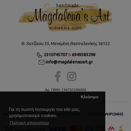
Θ. Χατζίκου 33, Μενεμένη Θεσσαλονίκης 56122
2310745707
&
6949383298
info@magdalenasart.gr
Αρ. ΓΕΜΗ: 194761206000
Κλείσιμο
Για τη σωστή λειτουργία του site μας,
ΣΧΕΤΙΚΆ ΜΕ ΕΜΆΣ
ΤΡΌΠΟΙ ΑΠΟΣΤΟΛΉΣ
ΤΡΌΠΟΙ ΠΛΗΡΩΜΉΣ
χρησιμοποιούμε cookies.
Πολιτική απορρήτου