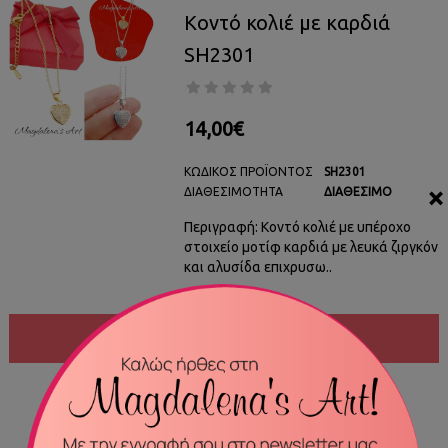
Κοντό κολιέ με καρδιά
SH2301
14,00€
ΚΩΔΙΚΌΣ ΠΡΟΪΌΝΤΟΣ
SH2301
×
ΔΙΑΘΕΣΙΜΌΤΗΤΑ
ΔΙΑΘΈΣΙΜΟ
Περιγραφή: Κοντό κολιέ με υπέροχο
στοιχείο μοτίφ καρδιά με λευκά ζιργκόν
και αλυσίδα επιχρυσω..
ΑΓΟΡΆ
ΣΎΓΚΡΙΣΗ
ΠΡΟΣΘΉΚΗ ΣΤΑ ΑΓΑΠΗΜΈΝΑ ΜΟΥ