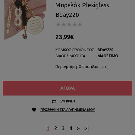
Μπρελόκ Plexiglass
Bday220
23,99€
ΚΩΔΙΚΌΣ ΠΡΟΪΌΝΤΟΣ
BDAY220
ΔΙΑΘΕΣΙΜΌΤΗΤΑ
ΔΙΑΘΈΣΙΜΟ
Περιγραφή: Χειροπ&omicro..
ΑΓΟΡΆ
ΣΎΓΚΡΙΣΗ
ΠΡΟΣΘΉΚΗ ΣΤΑ ΑΓΑΠΗΜΈΝΑ ΜΟΥ
1
2
3
4
>
>|