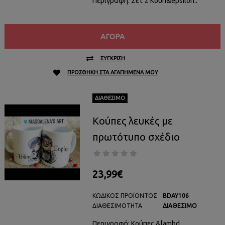
Περιγραφή: Σέτ 2 Κούπ&epsilon..
ΑΓΟΡΆ
ΣΎΓΚΡΙΣΗ
ΠΡΟΣΘΉΚΗ ΣΤΑ ΑΓΑΠΗΜΈΝΑ ΜΟΥ
ΔΙΑΘΈΣΙΜΟ
Κούπες λευκές με
πρωτότυπο σχέδιο
23,99€
ΚΩΔΙΚΌΣ ΠΡΟΪΌΝΤΟΣ
BDAY106
ΔΙΑΘΕΣΙΜΌΤΗΤΑ
ΔΙΑΘΈΣΙΜΟ
Περιγραφή: Κούπες &lambd..