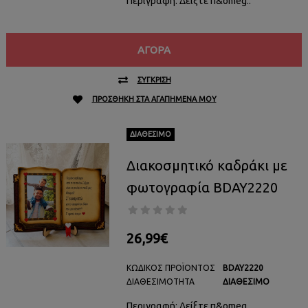
Περιγραφή: Δείξτε π&omeg..
ΑΓΟΡΆ
ΣΎΓΚΡΙΣΗ
ΠΡΟΣΘΉΚΗ ΣΤΑ ΑΓΑΠΗΜΈΝΑ ΜΟΥ
ΔΙΑΘΈΣΙΜΟ
Διακοσμητικό καδράκι με
φωτογραφία BDAY2220
26,99€
ΚΩΔΙΚΌΣ ΠΡΟΪΌΝΤΟΣ
BDAY2220
ΔΙΑΘΕΣΙΜΌΤΗΤΑ
ΔΙΑΘΈΣΙΜΟ
Περιγραφή: Δείξτε π&omeg..