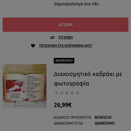
Δημιουργήσαμε ένα π&r..
ΑΓΟΡΆ
ΣΎΓΚΡΙΣΗ
ΠΡΟΣΘΉΚΗ ΣΤΑ ΑΓΑΠΗΜΈΝΑ ΜΟΥ
ΔΙΑΘΈΣΙΜΟ
Διακοσμητικό καδράκι με
φωτογραφία
26,99€
ΚΩΔΙΚΌΣ ΠΡΟΪΌΝΤΟΣ
BDAY2241
ΔΙΑΘΕΣΙΜΌΤΗΤΑ
ΔΙΑΘΈΣΙΜΟ